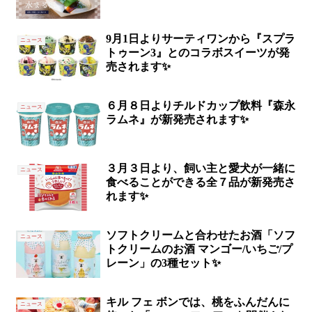
9月1日よりサーティワンから『スプラ
ニュース
トゥーン3』とのコラボスイーツが発
売されます✨
６月８日よりチルドカップ飲料『森永
ニュース
ラムネ』が新発売されます✨
３月３日より、飼い主と愛犬が一緒に
ニュース
食べることができる全７品が新発売さ
れます✨
ソフトクリームと合わせたお酒「ソフ
ニュース
トクリームのお酒 マンゴー/いちご/プ
レーン」の3種セット✨
キル フェ ボンでは、桃をふんだんに
ニュース