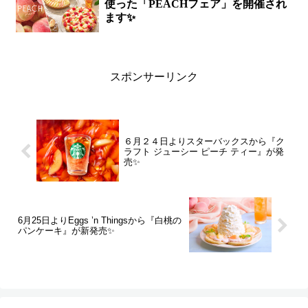
使った「PEACHフェア」を開催され
ます✨
スポンサーリンク
６月２４日よりスターバックスから『ク
ラフト ジューシー ピーチ ティー』が発
売✨
6月25日よりEggs ’n Thingsから『白桃の
パンケーキ』が新発売✨