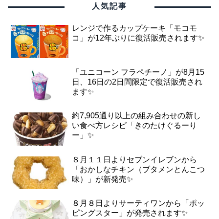
人気記事
レンジで作るカップケーキ「モコモ
コ」が12年ぶりに復活販売されます✨
「ユニコーン フラペチーノ」が8月15
日、16日の2日間限定で復活販売され
ます✨
約7,905通り以上の組み合わせの新し
い食べ方レシピ「きのたけぐるーり
ー」✨
８月１１日よりセブンイレブンから
「おかしなチキン（ブタメンとんこつ
味）」が新発売✨
８月８日よりサーティワンから「ポッ
ピングスター」が発売されます✨