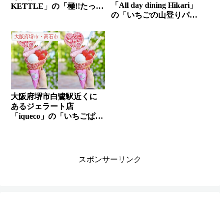
「All day dining Hikari」
KETTLE」の「極!!たっぷ
の「いちごの山登りパフ
り桃氷」✨
ェ」と「桃のロッククラ
イムパフェ」✨
大阪府堺市・高石市
大阪府堺市白鷺駅近くに
あるジェラート店
「iqueco」の「いちごぱふ
ぇジェラート」✨‬
スポンサーリンク