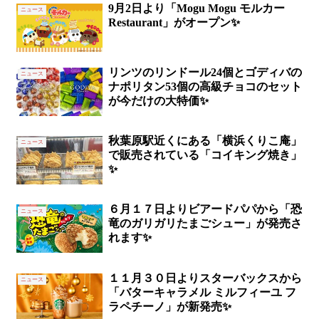
9月2日より「Mogu Mogu モルカー
ニュース
Restaurant」がオープン✨
リンツのリンドール24個とゴディバの
ニュース
ナポリタン53個の高級チョコのセット
が今だけの大特価✨
秋葉原駅近くにある「横浜くりこ庵」
ニュース
で販売されている「コイキング焼き」
✨
６月１７日よりビアードパパから「恐
ニュース
竜のガリガリたまごシュー」が発売さ
れます✨
１１月３０日よりスターバックスから
ニュース
「バターキャラメル ミルフィーユ フ
ラペチーノ」が新発売✨