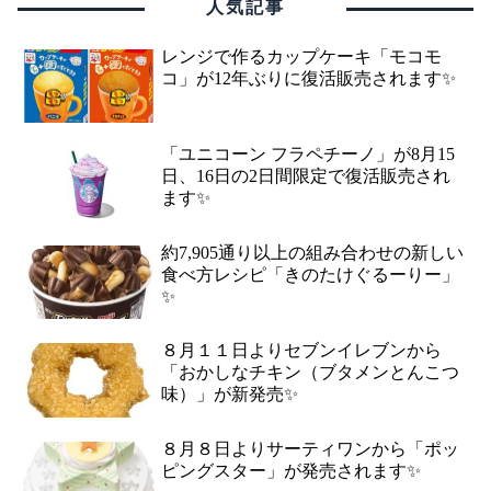
人気記事
レンジで作るカップケーキ「モコモ
コ」が12年ぶりに復活販売されます✨
「ユニコーン フラペチーノ」が8月15
日、16日の2日間限定で復活販売され
ます✨
約7,905通り以上の組み合わせの新しい
食べ方レシピ「きのたけぐるーりー」
✨
８月１１日よりセブンイレブンから
「おかしなチキン（ブタメンとんこつ
味）」が新発売✨
８月８日よりサーティワンから「ポッ
ピングスター」が発売されます✨