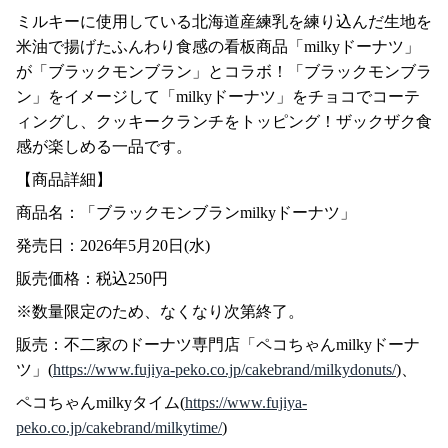
ミルキーに使用している北海道産練乳を練り込んだ生地を
米油で揚げたふんわり食感の看板商品「milkyドーナツ」
が「ブラックモンブラン」とコラボ！「ブラックモンブラ
ン」をイメージして「milkyドーナツ」をチョコでコーテ
ィングし、クッキークランチをトッピング！ザックザク食
感が楽しめる一品です。
【商品詳細】
商品名：「ブラックモンブランmilkyドーナツ」
発売日：2026年5月20日(水)
販売価格：税込250円
※数量限定のため、なくなり次第終了。
販売：不二家のドーナツ専門店「ペコちゃんmilkyドーナ
ツ」(
https://www.fujiya-peko.co.jp/cakebrand/milkydonuts/
)、
ペコちゃんmilkyタイム(
https://www.fujiya-
peko.co.jp/cakebrand/milkytime/
)