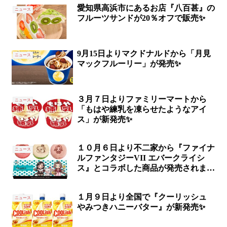
愛知県高浜市にあるお店『八百甚』の
ニュース
フルーツサンドが20％オフで販売✨
9月15日よりマクドナルドから「月見
ニュース
マックフルーリー」が発売✨
３月７日よりファミリーマートから
ニュース
「もはや練乳を凍らせたようなアイ
ス」が新発売✨
１０月６日より不二家から『ファイナ
ニュース
ルファンタジーVII エバークライシ
ス』とコラボした商品が発売されます
✨
１月９日より全国で『クーリッシュ
ニュース
やみつきハニーバター』が新発売✨