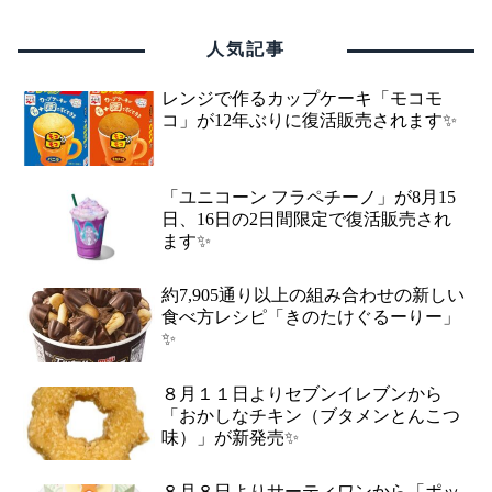
人気記事
レンジで作るカップケーキ「モコモ
コ」が12年ぶりに復活販売されます✨
「ユニコーン フラペチーノ」が8月15
日、16日の2日間限定で復活販売され
ます✨
約7,905通り以上の組み合わせの新しい
食べ方レシピ「きのたけぐるーりー」
✨
８月１１日よりセブンイレブンから
「おかしなチキン（ブタメンとんこつ
味）」が新発売✨
８月８日よりサーティワンから「ポッ