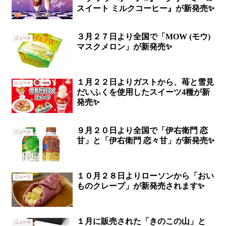
スイート ミルクコーヒー』が新発売✨
３月２７日より全国で「MOW (モウ)
ニュース
マスクメロン」が新発売✨
１月２２日よりガストから、苺と雪見
ニュース
だいふくを使用したスイーツ4種が新
発売✨
９月２０日より全国で「伊右衛門 恋
ニュース
甘」と「伊右衛門 恋々甘」が新発売✨
１０月２８日よりローソンから「おい
ニュース
ものクレープ」が新発売されます✨
１月に販売された「きのこの山」と
ニュース