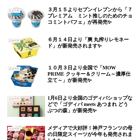
３月１５よりセブンイレブンから「７
ニュース
プレミアム ミント推しのためのチョ
コミントパフェ」が再発売✨
６月１４日より「爽 丸搾りレモネー
ニュース
ド」が新発売されます✨
１０月３日より全国で「MOW
ニュース
PRIME クッキー＆クリーム～濃厚仕
立て～」が新発売✨
1月6日より全国のゴディバショップな
ニュース
どで「ゴディバ meets あつまれ どう
ぶつの森」が新発売✨
メディアで大好評！神戸フランツの母
ニュース
の日限定スイーツが今年も発売されま