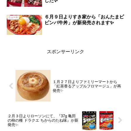
した✨
６月９日よりすき家から「おんたまビ
ニュース
ビンバ牛丼」が新発売されます✨
スポンサーリンク
１月２７日よりファミリーマートから
「紅茶香るアップルフロマージュ」が再
発売✨
２月３日よりローソンにて、『37g 亀田
の柿の種 ドラクエ ちからのたね味』が新
発売✨