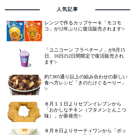
人気記事
レンジで作るカップケーキ「モコモ
コ」が12年ぶりに復活販売されます✨
「ユニコーン フラペチーノ」が8月15
日、16日の2日間限定で復活販売され
ます✨
約7,905通り以上の組み合わせの新しい
食べ方レシピ「きのたけぐるーりー」
✨
８月１１日よりセブンイレブンから
「おかしなチキン（ブタメンとんこつ
味）」が新発売✨
８月８日よりサーティワンから「ポッ