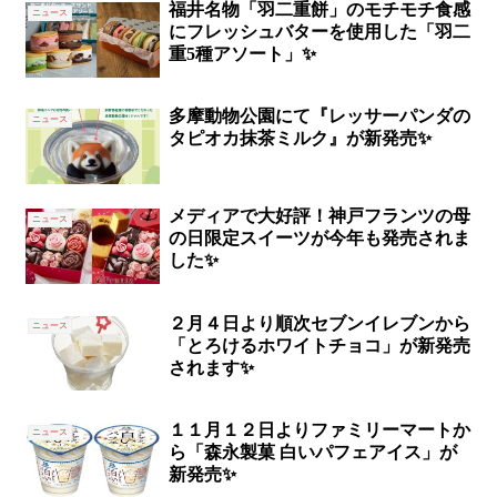
福井名物「羽二重餅」のモチモチ食感
ニュース
にフレッシュバターを使用した「羽二
重5種アソート」✨
多摩動物公園にて『レッサーパンダの
ニュース
タピオカ抹茶ミルク』が新発売✨
メディアで大好評！神戸フランツの母
ニュース
の日限定スイーツが今年も発売されま
した✨
２月４日より順次セブンイレブンから
ニュース
「とろけるホワイトチョコ」が新発売
されます✨
１１月１２日よりファミリーマートか
ニュース
ら「森永製菓 白いパフェアイス」が
新発売✨