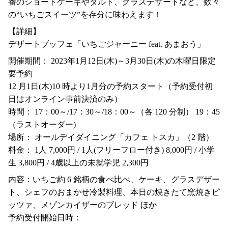
番のショートケーキやタルト、グラスデザートなど、数々
の“いちごスイーツ”を存分に味わえます！
【詳細】
デザートブッフェ「いちごジャーニー feat. あまおう」
開催期間： 2023年1月12日(木)～3月30日(木)の木曜日限定
要予約
12 月1日(木)10 時より1月分の予約スタート（予約受付初
日はオンライン事前決済のみ）
時間： 17：00～/17：30～/18：00～（各 120 分制） 19：45
（ラストオーダー)
場所： オールデイダイニング「カフェ トスカ」（2 階）
料金： 1人 7,000円 / 1人(フリーフロー付き) 8,000円 / 小学
生 3,800円 / 4歳以上の未就学児 2,300円
内容：いちご約 6 銘柄の食べ比べ、ケーキ、グラスデザー
ト、シェフのおまかせ冷製料理、本日の焼きたて窯焼きピ
ッツァ、メゾンカイザーのブレッド ほか
予約受付開始日時：