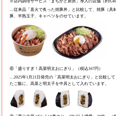
※店内調理サービス「まちかど厨房」導入の店舗（約9,4
…従来品「直火で炙った焼豚丼」と比較して、焼豚（具材
豚、半熟玉子、キャベツをのせています。
⑥「盛りすぎ！高菜明太おにぎり」（税込167円）
…2025年1月21日発売の「高菜明太おにぎり」と比較し
たご飯に、高菜と明太子を中具として入れています。