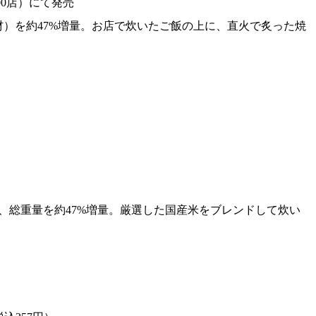
00店）にて発売
）を約47%増量。お店で炊いたご飯の上に、直火で炙った焼
て、総重量を約47%増量。厳選した国産米をブレンドして炊い