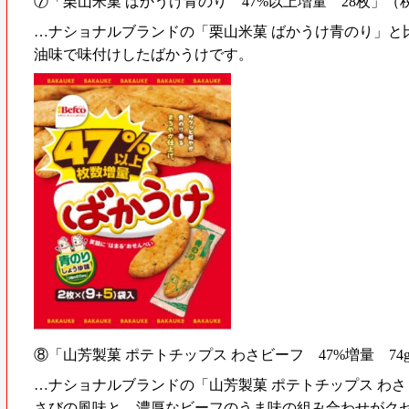
⑦「栗山米菓 ばかうけ青のり 47%以上増量 28枚」（税
…ナショナルブランドの「栗山米菓 ばかうけ青のり」と
油味で味付けしたばかうけです。
⑧「山芳製菓 ポテトチップス わさビーフ 47%増量 74g
…ナショナルブランドの「山芳製菓 ポテトチップス わさ
さびの風味と、濃厚なビーフのうま味の組み合わせがク