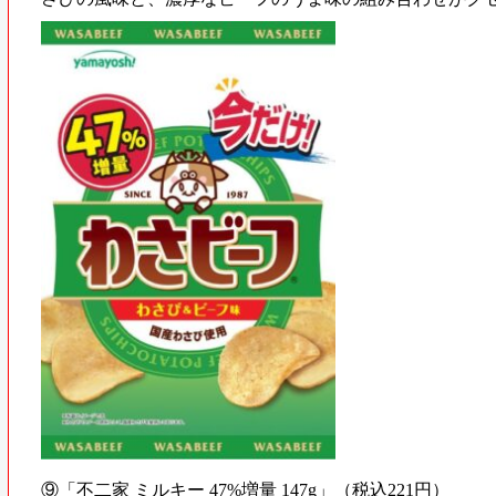
⑨「不二家 ミルキー 47%増量 147g」（税込221円）