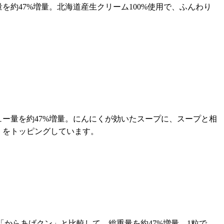
約47%増量。北海道産生クリーム100%使用で、ふんわり
ー量を約47%増量。にんにくが効いたスープに、スープと相
くをトッピングしています。
「からあげクン」と比較して、総重量を約47%増量。1粒で、