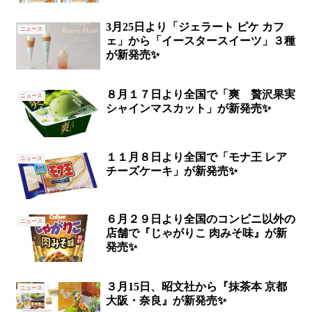
3月25日より「ジェラート ピケ カフ
ニュース
ェ」から「イースタースイーツ」３種
が新発売✨
８月１７日より全国で「爽 贅沢果実
ニュース
シャインマスカット」が新発売✨
１１月８日より全国で「モナ王 レア
ニュース
チーズケーキ」が新発売✨
６月２９日より全国のコンビニ以外の
ニュース
店舗で『じゃがりこ 肉みそ味』が新
発売✨
３月15日、昭文社から『抹茶本 京都
ニュース
大阪・奈良』が新発売✨