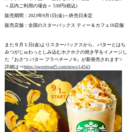
＜店内ご利用の場合＞ 530円(税込)
販売期間：2023年9月1日(金)～終売日未定
販売店舗：全国のスターバックス ティー＆カフェ10店舗
また９月１日(金)よりスターバックスから、バターとはち
みつがじゅわっとしみ込むホクホクの焼き芋をイメージし
た『おさつ バター フラペチーノ®』が新発売されます✨
詳細は⇒
https://sweetroad5.com/news/14543