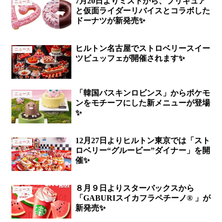
7月20日よりミスドから、プリキュア
ニュース
と仮面ライダーリバイスとコラボした
ドーナツが新発売✨
ヒルトン名古屋でストロベリースイー
ニュース
ツビュッフェが開催されます✨
「韓国バスキンロビンス」からポケモ
ニュース
ンをモチーフにした新メニューが登場
✨
12月27日よりヒルトン東京では「スト
ニュース
ロベリー“グルービー”ダイナー」を開
催✨
８月９日よりスターバックスから
ニュース
「GABURIスイカフラペチーノ® 」が
新発売✨