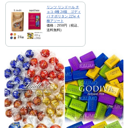
リンツ リンドール チ
ョコ 4種 24個 ゴディ
バ ナポリタン 225g ４
種アソート
価格：2950円（税込、
送料無料)