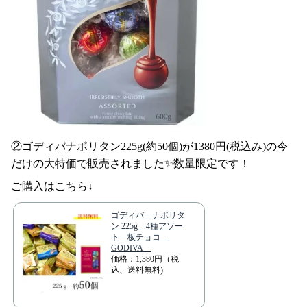
②ゴディバナポリタン225g(約50個)が1380円(税込み)の今
だけの大特価で販売されました✨数量限定です！
ご購入はこちら↓
ゴディバ ナポリタ
ン 225g 4種アソー
ト 板チョコ
GODIVA
価格：1,380円（税
込、送料無料)