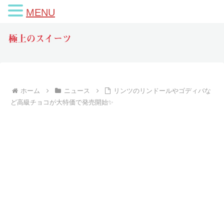
MENU
極上のスイーツ
ホーム
ニュース
リンツのリンドールやゴディバな
ど高級チョコが大特価で発売開始✨