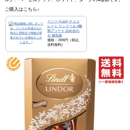
ご購入はこちら↓
リンツ (Lindt) チョコ
レート リンドール 4種
類アソート 詰め合わ
せ 個包装
価格：2898円（税込、
送料無料)