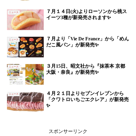
７月１４日(火)よりローソンから桃ス
ニュース
イーツ3種が新発売されます✨
７月より「Vie De France」から「めん
ニュース
だこ風パン」が新発売✨
３月15日、昭文社から『抹茶本 京都
ニュース
大阪・奈良』が新発売✨
４月２１日よりセブンイレブンから
ニュース
「クワトロいちごエクレア」が新発売
✨
スポンサーリンク