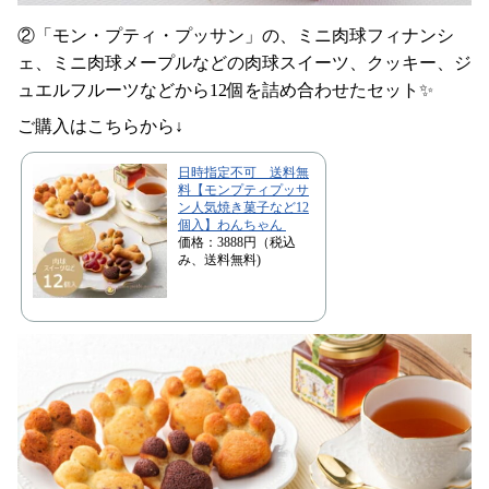
②「モン・プティ・プッサン」の、ミニ肉球フィナンシ
ェ、ミニ肉球メープルなどの肉球スイーツ、クッキー、ジ
ュエルフルーツなどから12個を詰め合わせたセット✨
ご購入はこちらから↓
日時指定不可 送料無
料【モンプティプッサ
ン人気焼き菓子など12
個入】わんちゃん
価格：3888円（税込
み、送料無料)