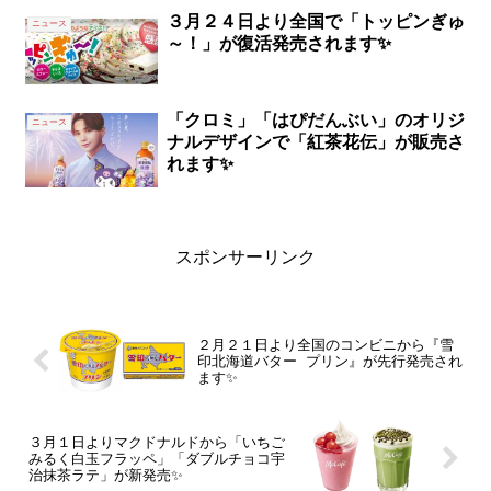
３月２４日より全国で「トッピンぎゅ
ニュース
～！」が復活発売されます✨
「クロミ」「はぴだんぶい」のオリジ
ニュース
ナルデザインで「紅茶花伝」が販売さ
れます✨
スポンサーリンク
２月２１日より全国のコンビニから『雪
印北海道バター プリン』が先行発売され
ます✨
３月１日よりマクドナルドから「いちご
みるく白玉フラッペ」「ダブルチョコ宇
治抹茶ラテ」が新発売✨