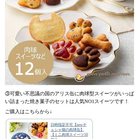
③可愛い不思議の国のアリス缶に肉球型スイーツがいっぱ
い詰まった焼き菓子のセットは人気NO1スイーツです！
ご購入はこちらから↓
日時指定不可【newチ
ェシャ猫の肉球缶】
【ミニ肉球スイーツ10