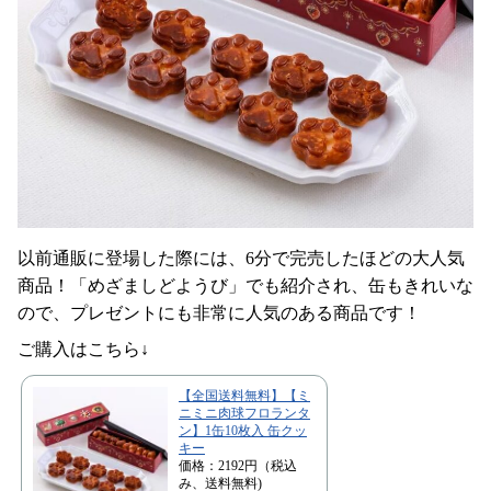
以前通販に登場した際には、6分で完売したほどの大人気
商品！「めざましどようび」でも紹介され、缶もきれいな
ので、プレゼントにも非常に人気のある商品です！
ご購入はこちら↓
【全国送料無料】【ミ
ニミニ肉球フロランタ
ン】1缶10枚入 缶クッ
キー
価格：2192円（税込
み、送料無料)