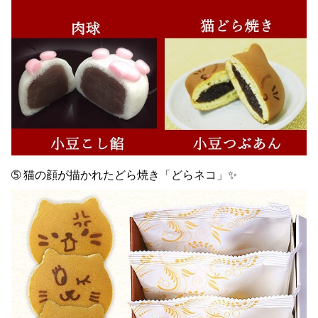
➄ 猫の顔が描かれたどら焼き「どらネコ」✨