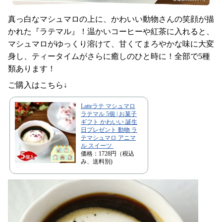
真っ白なマシュマロの上に、かわいい動物さんの笑顔が描
かれた『ラテマル』！温かいコーヒーや紅茶に入れると、
マシュマロがゆっくり溶けて、甘くてまろやかな味に大変
身し、ティータイムがさらに癒しのひと時に！全部で5種
類あります！
ご購入はこちら↓
Latteラテ マシュマロ
ラテマル 5個 | お菓子
ギフト かわいい 誕生
日プレゼント 動物 ラ
テマシュマロ アニマ
ル スイーツ
価格：1728円（税込
み、送料別)