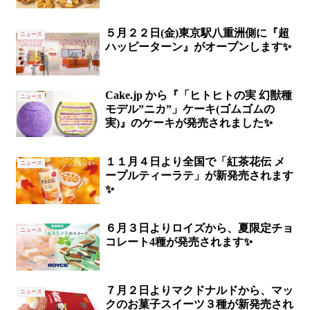
５月２２日(金)東京駅八重洲側に『超
ニュース
ハッピーターン』がオープンします✨
Cake.jp から『「ヒトヒトの実 幻獣種
ニュース
モデル”ニカ”」ケーキ(ゴムゴムの
実)』のケーキが発売されました✨
１１月４日より全国で「紅茶花伝 メ
ニュース
ープルティーラテ」が新発売されます
✨
６月３日よりロイズから、夏限定チョ
ニュース
コレート4種が発売されます✨
７月２日よりマクドナルドから、マッ
ニュース
クのお菓子スイーツ３種が新発売され