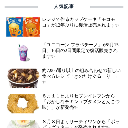
人気記事
レンジで作るカップケーキ「モコモ
コ」が12年ぶりに復活販売されます✨
「ユニコーン フラペチーノ」が8月15
日、16日の2日間限定で復活販売され
ます✨
約7,905通り以上の組み合わせの新しい
食べ方レシピ「きのたけぐるーりー」
✨
８月１１日よりセブンイレブンから
「おかしなチキン（ブタメンとんこつ
味）」が新発売✨
８月８日よりサーティワンから「ポッ
ピングスター」が発売されます✨