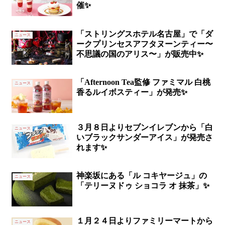
催✨
「ストリングスホテル名古屋」で「ダ
ニュース
ークプリンセスアフタヌーンティー〜
不思議の国のアリス〜」が販売中✨
「Afternoon Tea監修 ファミマル 白桃
ニュース
香るルイボスティー」が発売✨
３月８日よりセブンイレブンから「白
ニュース
いブラックサンダーアイス」が発売さ
れます✨
神楽坂にある「ル コキヤージュ」の
ニュース
「テリーヌドゥ ショコラ オ 抹茶」✨
１月２４日よりファミリーマートから
ニュース