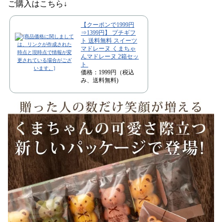
ご購入はこちら↓
【クーポンで1999円
⇒1399円】 プチギフ
ト 送料無料 スイーツ
マドレーヌ くまちゃ
んマドレーヌ 2箱セッ
ト
価格：1999円（税込
み、送料無料)