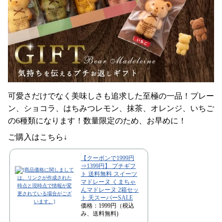
可愛さだけでなく美味しさも追求した至極の一品！プレー
ン、ショコラ、はちみつレモン、抹茶、オレンジ、いちご
の6種類になります！数量限定のため、お早めに！
ご購入はこちら↓
【クーポンで1999円
⇒1399円】 プチギフ
ト 送料無料 スイーツ
マドレーヌ くまちゃ
んマドレーヌ 2箱セッ
ト 天スーパーSALE
価格：1999円（税込
み、送料無料)