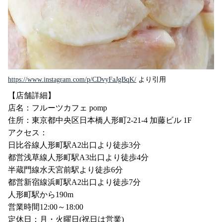
https://www.instagram.com/p/CDvyFaJgBqK/
⁡ より引用
【店舗詳細】
店名：フルーツカフェ pomp
住所：東京都中央区日本橋人形町2-21-4 加藤ビル 1F
アクセス：
日比谷線人形町駅A2出口より徒歩3分
都営浅草線人形町駅A3出口より徒歩4分
半蔵門線水天宮前駅より徒歩6分
都営新宿線浜町駅A2出口より徒歩7分
人形町駅から190m
営業時間12:00～18:00
定休日：月・火曜日(祝日は営業)