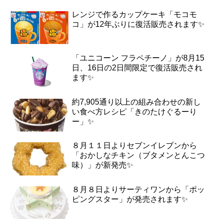
レンジで作るカップケーキ「モコモ
コ」が12年ぶりに復活販売されます✨
「ユニコーン フラペチーノ」が8月15
日、16日の2日間限定で復活販売され
ます✨
約7,905通り以上の組み合わせの新し
い食べ方レシピ「きのたけぐるーり
ー」✨
８月１１日よりセブンイレブンから
「おかしなチキン（ブタメンとんこつ
味）」が新発売✨
８月８日よりサーティワンから「ポッ
ピングスター」が発売されます✨