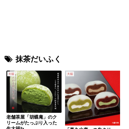
抹茶だいふく
大福
大福
老舗茶屋「胡蝶庵」のク
リームがたっぷり入った
生大福✨