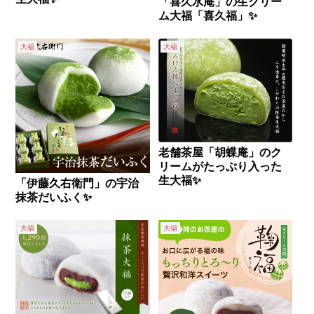
「喜久水庵」の生クリー
ム大福「喜久福」✨
大福
大福
老舗茶屋「胡蝶庵」のク
リームがたっぷり入った
生大福✨
「伊藤久右衛門」の宇治
抹茶だいふく✨
大福
大福