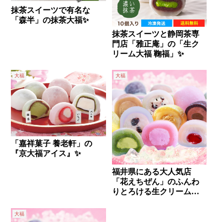
抹茶スイーツで有名な
「森半」の抹茶大福✨
抹茶スイーツと静岡茶専
門店「雅正庵」の「生ク
リーム大福 鞠福」✨
大福
大福
「嘉祥菓子 養老軒」の
『京大福アイス』✨
福井県にある大人気店
「花えちぜん」のふんわ
りとろける生クリーム大
福✨
大福