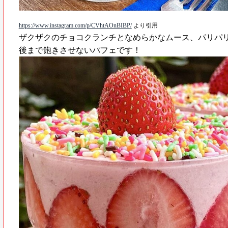
https://www.instagram.com/p/CVhtAOnBIBP/
⁡ より引用
ザクザクのチョコクランチとなめらかなムース、パリパ
後まで飽きさせないパフェです！