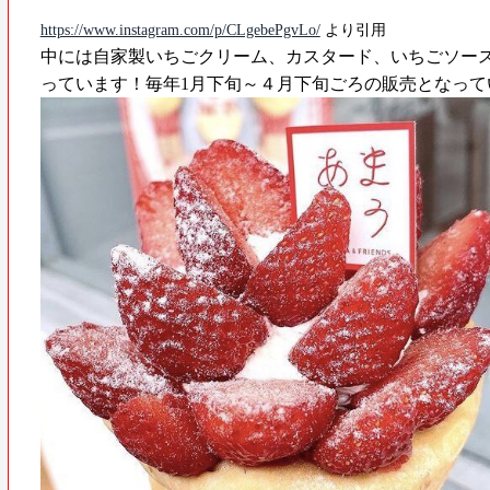
https://www.instagram.com/p/CLgebePgvLo/
より引用
中には自家製いちごクリーム、カスタード、いちごソー
っています！毎年1月下旬～４月下旬ごろの販売となって