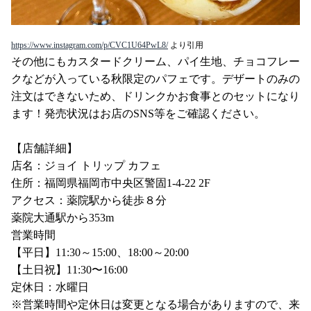
https://www.instagram.com/p/CVC1U64PwL8/
より引用
その他にもカスタードクリーム、パイ生地、チョコフレー
クなどが入っている秋限定のパフェです。デザートのみの
注文はできないため、ドリンクかお食事とのセットになり
ます！発売状況はお店のSNS等をご確認ください。
【店舗詳細】
店名：ジョイ トリップ カフェ
住所：福岡県福岡市中央区警固1-4-22 2F
アクセス：薬院駅から徒歩８分
薬院大通駅から353m
営業時間
【平日】11:30～15:00、18:00～20:00
【土日祝】11:30〜16:00
定休日：水曜日
⁡※営業時間や定休日は変更となる場合がありますので、来