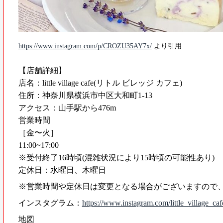
https://www.instagram.com/p/CROZU35AY7x/
より引用
【店舗詳細】
店名：little village cafe(リトル ビレッジ カフェ)
住所：神奈川県横浜市中区大和町1-13
アクセス：山手駅から476m
営業時間
［金〜火］
11:00~17:00
※受付終了16時頃(混雑状況により15時頃の可能性あり)
定休日：水曜日、木曜日
※営業時間や定休日は変更となる場合がございますので
インスタグラム：
https://www.instagram.com/little_village_caf
地図