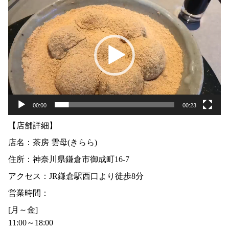
動
画
プ
レ
ー
ヤ
ー
00:00
00:23
【店舗詳細】
店名：茶房 雲母(きらら)
住所：神奈川県鎌倉市御成町16-7
アクセス：JR鎌倉駅西口より徒歩8分
営業時間：
[月～金]
11:00～18:00