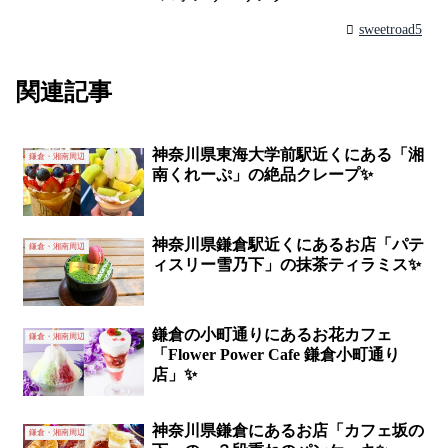
sweetroad5
関連記事
神奈川県東海大学前駅近くにある「湘
鎌倉・湘南周辺
南くれーぷ」の絶品クレープ✨
神奈川県鎌倉駅近くにあるお店「パテ
鎌倉・湘南周辺
ィスリー雪乃下」の抹茶ティラミス✨
鎌倉の小町通りにあるお花カフェ
鎌倉・湘南周辺
「Flower Power Cafe 鎌倉小町通り
店」✨
神奈川県鎌倉にあるお店「カフェ坂の
鎌倉・湘南周辺