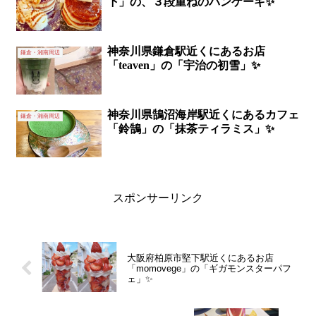
下」の、３段重ねのパンケーキ✨
神奈川県鎌倉駅近くにあるお店
鎌倉・湘南周辺
「teaven」の「宇治の初雪」✨
神奈川県鵠沼海岸駅近くにあるカフェ
鎌倉・湘南周辺
「鈴鵠」の「抹茶ティラミス」✨
スポンサーリンク
大阪府柏原市堅下駅近くにあるお店
「momovege」の「ギガモンスターパフ
ェ」✨