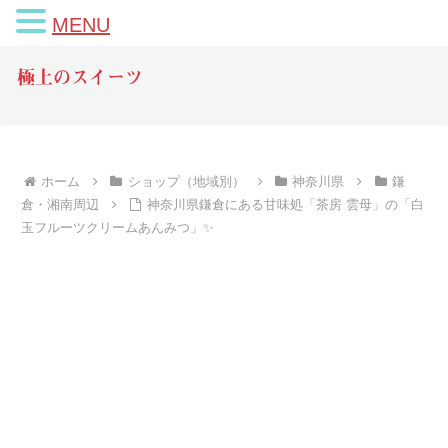
MENU
極上のスイーツ
ホーム
ショップ（地域別）
神奈川県
鎌
倉・湘南周辺
神奈川県鎌倉にある甘味処「茶房 雲母」の「白
玉フルーツクリームあんみつ」✨