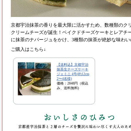
京都宇治抹茶の香りを最大限に活かすため、数種類のク
クリームチーズが誕生！ベイクドチーズケーキとレアチ
に抹茶のナパージュをかけ、3種類の抹茶が絶妙な味わい
ご購入はこちら↓
【送料込】京都宇治
抹茶生チーズケーキ
ジェミニ 4号(約12cm
2〜4名様)
価格：2848円（税込
み、送料無料)