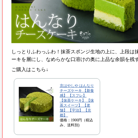
しっとりふわっふわ！抹茶スポンジ生地の上に、上段は
ーキを層にし、なめらかな口溶けの奥に上品な余韻を残
ご購入はこちら↓
京はやしや はんなり
チーズケーキ 【新食
感】 【スフレ】
【抹茶ケーキ】 【抹
茶スイーツ】 【老
舗】 【宇治】 【京
都】
価格：1900円（税込
み、送料別)