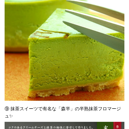
⑨ 抹茶スイーツで有名な「森半」の半熟抹茶フロマージ
ュ✨