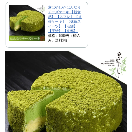
京はやしや はんなり
チーズケーキ 【新食
感】 【スフレ】 【抹
茶ケーキ】 【抹茶ス
イーツ】 【老舗】
【宇治】 【京都】
価格：1900円（税込
み、送料別)