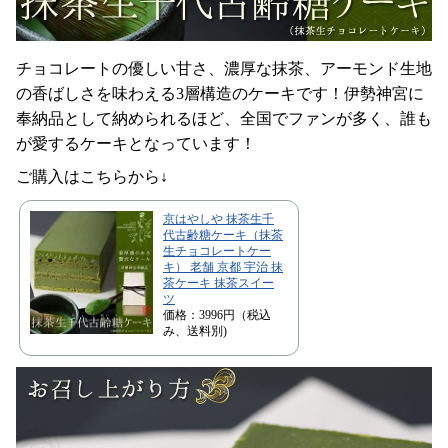
チョコレートの優しい甘さ、濃厚な抹茶、アーモンド生地
の香ばしさを味わえる3層構造のケーキです！伊勢神宮に
奉納品として納められるほど、全国でファンが多く、誰も
が愛するケーキとなっています！
ご購入はこちらから↓
京はやしや 抹茶生千
代古齢糖ケーキ（抹茶
生チョコレートケー
キ） 老舗 京都 宇治 抹
茶ケーキ 抹茶スイー
ツ
価格：3996円（税込
み、送料別)