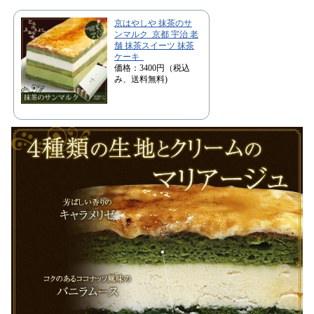
京はやしや 抹茶のサ
ンマルク 京都 宇治 老
舗 抹茶スイーツ 抹茶
ケーキ
価格：3400円（税込
み、送料無料)