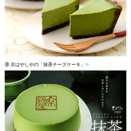
⑧ 京はやしやの「抹茶チーズケーキ」✨