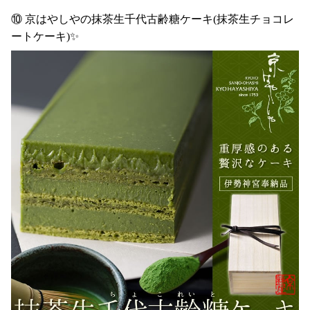
⑩ 京はやしやの抹茶生千代古齢糖ケーキ(抹茶生チョコレ
ートケーキ)✨