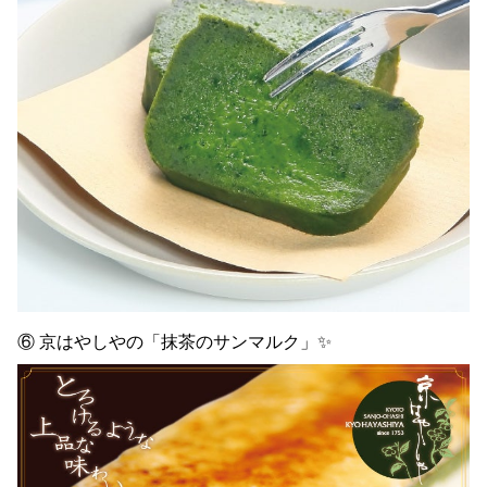
⑥ 京はやしやの「抹茶のサンマルク」✨