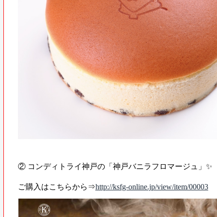
② コンディトライ神戸の「神戸バニラフロマージュ」✨
ご購入はこちらから⇒
http://ksfg-online.jp/view/item/00003