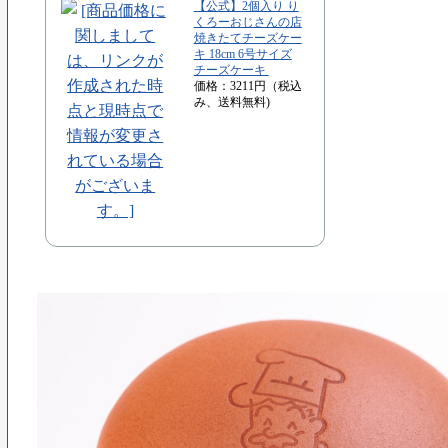
【公式】2個入り り
くろーおじさんの店
焼きたてチーズケー
キ 18cm 6号サイズ
チーズケーキ
価格：3211円（税込
み、送料無料)