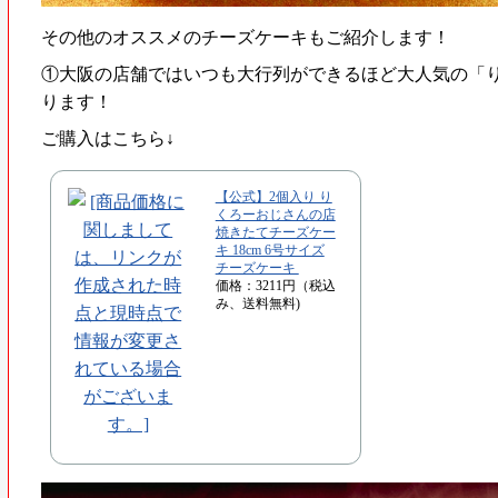
その他のオススメのチーズケーキもご紹介します！
①
大阪の店舗ではいつも大行列ができるほど大人気の「り
ります！
ご購入はこちら↓
【公式】2個入り り
くろーおじさんの店
焼きたてチーズケー
キ 18cm 6号サイズ
チーズケーキ
価格：3211円（税込
み、送料無料)