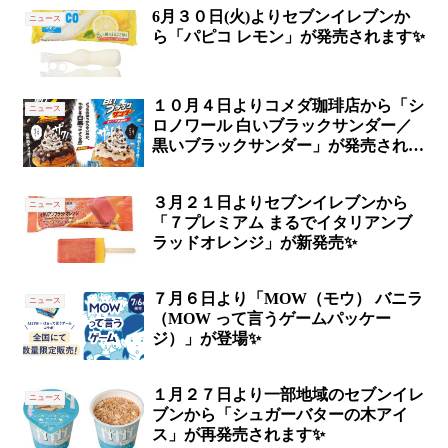
6月３０日(火)よりセブンイレブンか
ニュース
ら「パピコ レモン」が発売されます✨
１０月４日よりコメダ珈琲店から「シ
ニュース
ロノワール 白いブラックサンダー／
黒いブラックサンダー」が発売されま
す✨
３月２１日よりセブンイレブンから
ニュース
「７プレミアム まるでイタリアンブ
ラッドオレンジ」が新発売✨
７月６日より「MOW（モウ） バニラ
ニュース
（MOW って言うゲームパッケー
ジ）」が登場✨
１月２７日より一部地域のセブンイレ
ニュース
ブンから「シュガーバターの木アイ
ス」が再発売されます✨