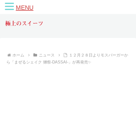
MENU
極上のスイーツ
ホーム
ニュース
１２月２８日よりモスバーガーか
ら「まぜるシェイク 獺祭-DASSAI-」が再発売✨