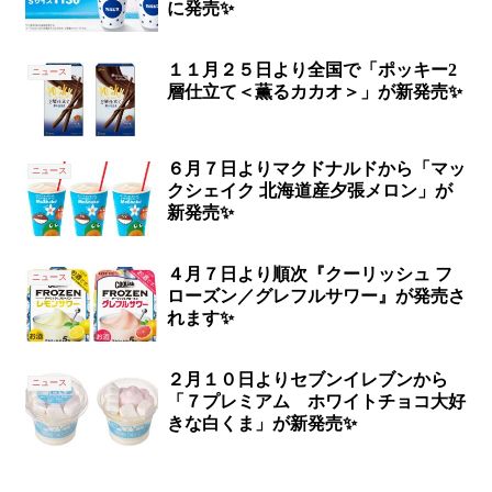
に発売✨
１１月２５日より全国で「ポッキー2
ニュース
層仕立て＜薫るカカオ＞」が新発売✨
６月７日よりマクドナルドから「マッ
ニュース
クシェイク 北海道産夕張メロン」が
新発売✨
４月７日より順次『クーリッシュ フ
ニュース
ローズン／グレフルサワー』が発売さ
れます✨
２月１０日よりセブンイレブンから
ニュース
「７プレミアム ホワイトチョコ大好
きな白くま」が新発売✨