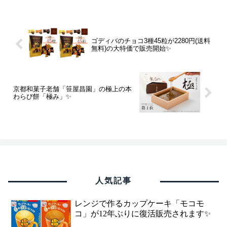
ゴディバのチョコ3種45粒が2280円(送料
無料)の大特価で販売開始✨
京都和菓子老舗「笹屋昌園」の極上の本
わらび餅「極み」✨
人気記事
レンジで作るカップケーキ「モコモ
コ」が12年ぶりに復活販売されます✨