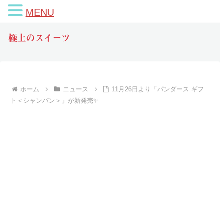
MENU
極上のスイーツ
ホーム
ニュース
11月26日より「パンダース ギフ
ト＜シャンパン＞」が新発売✨