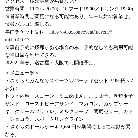
アクセス：JR渋谷駅から徒歩5分
営業時間：11:00～20:00(L.O. フード19:00／ドリンク 19:30)
※営業時間は変更になる可能性あり。年末年始の営業は、
渋谷パルコに準じる。
事前チケット受付：
https://l-tike.com/event/mevent/?
mid=611017
※事前予約に残席がある場合のみ、予約なしでも利用可能
な当日席を利用できる。
※2022年春、名古屋・大阪でも開催予定。
＜メニュー例＞
・さくらとみんなでスイーツ♡パーティセット 3,960円＜2
名分＞
セット内容：スコーン、ミニ肉まん、ごま団子、厚焼玉子
サンド、ローストビーフサンド、マカロン、カップケー
キ、クリームブリュレ、ミルクレープ、葡萄ゼリー、ガト
ーショコラ、スパークリングワイン
・さくらのドールケーキ 1,650円※期間によって種類が異
なる。