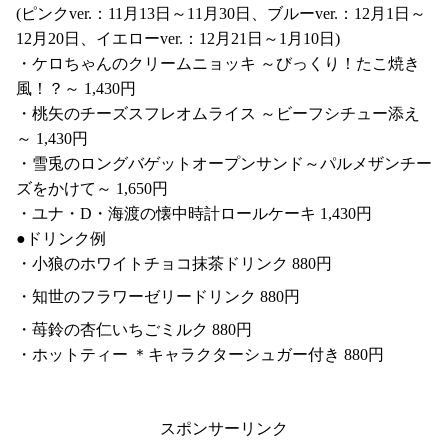
(ピンクver.：11月13日～11月30日、ブルーver.：12月1日～
12月20日、イエローver.：12月21日～1月10日)
・ケロちゃんのクリームニョッキ ～びっくり！たこ焼き
風！？～ 1,430円
・桃矢のチーズスフレオムライス ～ビーフシチュー添え
～ 1,430円
・雪兎のロングバゲットオープンサンド～パルメザンチー
ズをかけて～ 1,650円
・ユナ・D・海渡の懐中時計ロールケーキ 1,430円
●ドリンク例
・小狼のホワイトチョコ抹茶ドリンク 880円
・知世のフラワーゼリードリンク 880円
・苺鈴の杏仁いちごミルク 880円
・ホットティー ＊キャラクターシュガー付き 880円
スポンサーリンク