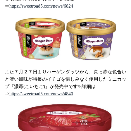
⇒
https://sweetroad5.com/news/6824
また７月２７日よりハーゲンダッツから、真っ赤な色合い
と濃い風味が特長のイチゴを惜しみなく使用したミニカッ
プ『濃苺(こいちご)』が発売中です✨詳細は
⇒
https://sweetroad5.com/news/4840