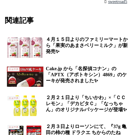
sweetroad5
関連記事
４月１５日よりのファミリーマートか
ニュース
ら「果実のあまさベリーミルク」が新
発売✨
Cake.jp から「名探偵コナン」の
ニュース
「APTX（アポトキシン）4869」のケ
ーキが発売されました✨
２月２１日より「ちいかわ」×「ＣＣ
ニュース
レモン」「デカビタＣ」「なっちゃ
ん」のオリジナルパッケージが登場✨
２月３日よりローソンにて、『37g 亀
ニュース
田の柿の種 ドラクエ ちからのたね