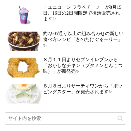
「ユニコーン フラペチーノ」が8月15
日、16日の2日間限定で復活販売され
ます✨
約7,905通り以上の組み合わせの新しい
食べ方レシピ「きのたけぐるーりー」
✨
８月１１日よりセブンイレブンから
「おかしなチキン（ブタメンとんこつ
味）」が新発売✨
８月８日よりサーティワンから「ポッ
ピングスター」が発売されます✨