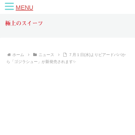
MENU
極上のスイーツ
ホーム
ニュース
７月１日(水)よりビアードパパか
ら「ゴジラシュー」が新発売されます✨