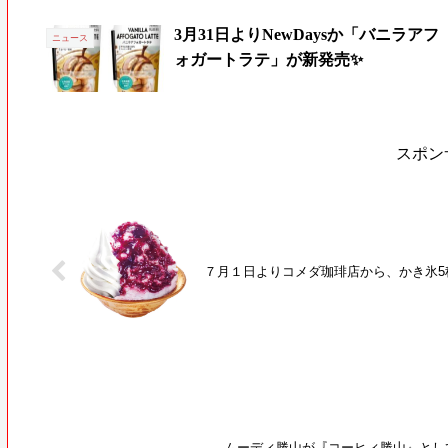
3月31日よりNewDaysか「バニラアフ
ニュース
ォガートラテ」が新発売✨
スポン
７月１日よりコメダ珈琲店から、かき氷5
ムーディ勝山が『コーヒィ勝山』とし