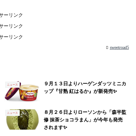
サーリンク
サーリンク
サーリンク
sweetroad5
９月１３日よりハーゲンダッツミニカ
ニュース
ップ『甘熟 紅はるか』が新発売✨
８月２６日よりローソンから「森半監
ニュース
修 抹茶ショコラまん」が今年も発売
されます✨