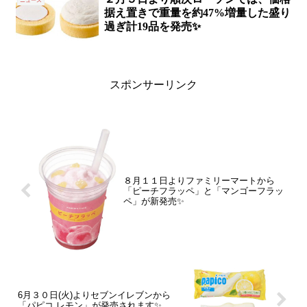
ニュース
据え置きで重量を約47%増量した盛り
過ぎ計19品を発売✨
スポンサーリンク
８月１１日よりファミリーマートから
「ピーチフラッペ」と「マンゴーフラッ
ペ」が新発売✨
6月３０日(火)よりセブンイレブンから
「パピコ レモン」が発売されます✨