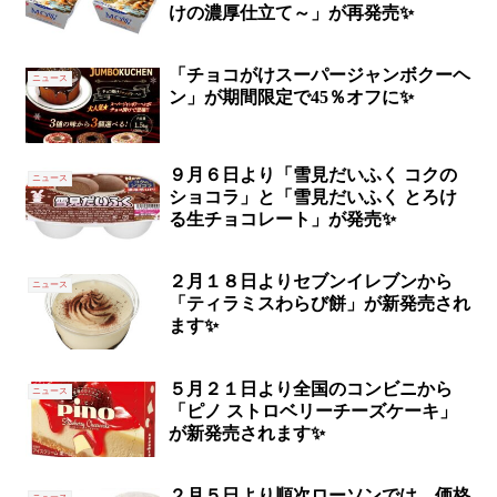
けの濃厚仕立て～」が再発売✨
「チョコがけスーパージャンボクーヘ
ニュース
ン」が期間限定で45％オフに✨
９月６日より「雪見だいふく コクの
ニュース
ショコラ」と「雪見だいふく とろけ
る生チョコレート」が発売✨
２月１８日よりセブンイレブンから
ニュース
「ティラミスわらび餅」が新発売され
ます✨
５月２１日より全国のコンビニから
ニュース
「ピノ ストロベリーチーズケーキ」
が新発売されます✨
２月５日より順次ローソンでは、価格