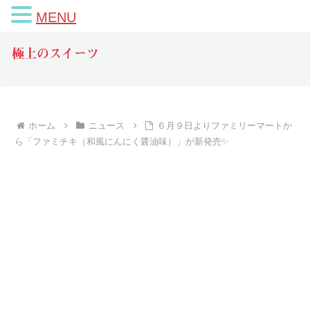
MENU
極上のスイーツ
ホーム
ニュース
６月９日よりファミリーマートか
ら「ファミチキ（和風にんにく醤油味）」が新発売✨