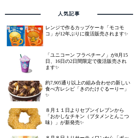
人気記事
レンジで作るカップケーキ「モコモ
コ」が12年ぶりに復活販売されます✨
「ユニコーン フラペチーノ」が8月15
日、16日の2日間限定で復活販売され
ます✨
約7,905通り以上の組み合わせの新しい
食べ方レシピ「きのたけぐるーりー」
✨
８月１１日よりセブンイレブンから
「おかしなチキン（ブタメンとんこつ
味）」が新発売✨
８月８日よりサーティワンから「ポッ