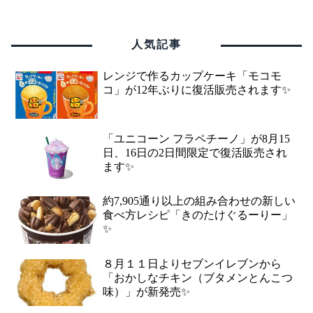
人気記事
レンジで作るカップケーキ「モコモ
コ」が12年ぶりに復活販売されます✨
「ユニコーン フラペチーノ」が8月15
日、16日の2日間限定で復活販売され
ます✨
約7,905通り以上の組み合わせの新しい
食べ方レシピ「きのたけぐるーりー」
✨
８月１１日よりセブンイレブンから
「おかしなチキン（ブタメンとんこつ
味）」が新発売✨