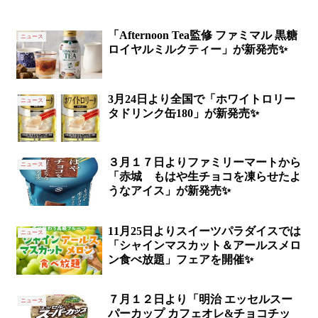
「Afternoon Tea監修 ファミマル 黒糖
ニュース
ロイヤルミルクティー」が新発売✨
3月24日より全国で「ホワイトロリー
ニュース
タドリンク缶180」が新発売✨
３月１７日よりファミリーマートから
ニュース
「赤城 もはや生チョコを凍らせたよ
うなアイス」が新発売✨
11月25日よりスイーツパラダイスでは
ニュース
「シャインマスカット＆アールスメロ
ン食べ放題」フェアを開催✨
７月１２日より「明治 エッセルスー
ニュース
パーカップ カフェオレ&チョコチッ