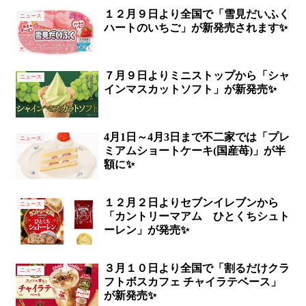
１２月９日より全国で「雪見だいふく
ニュース
ハートのいちご」が新発売されます✨
７月９日よりミニストップから「シャ
ニュース
インマスカットソフト」が新発売✨
4月1日～4月3日まで不二家では「プレ
ニュース
ミアムショートケーキ(国産苺)」が半
額に✨
１２月２日よりセブンイレブンから
ニュース
「カントリーマアム ひとくちシュト
ーレン」が発売✨
３月１０日より全国で「割るだけクラ
ニュース
フトボスカフェ チャイラテベース」
が新発売✨