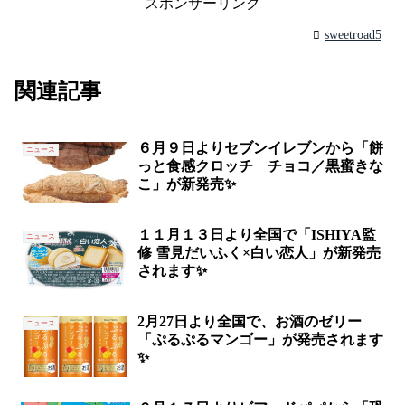
スポンサーリンク
sweetroad5
関連記事
６月９日よりセブンイレブンから「餅
ニュース
っと食感クロッチ チョコ／黒蜜きな
こ」が新発売✨
１１月１３日より全国で「ISHIYA監
ニュース
修 雪見だいふく×白い恋人」が新発売
されます✨
2月27日より全国で、お酒のゼリー
ニュース
「ぷるぷるマンゴー」が発売されます
✨