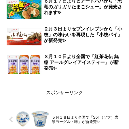
６月１７日よりビアードパパから「恐
ニュース
竜のガリガリたまごシュー」が発売さ
れます✨
２月３日よりセブンイレブンから「小
ニュース
枝」の味わいを再現した「小枝パイ」
が新発売✨
３月１０日より全国で「紅茶花伝 無
ニュース
糖 アールグレイアイスティー」が新
発売✨
スポンサーリンク
５月１８日より全国で「Sof’（ソフ）岩
泉ヨーグルト味」が新発売✨