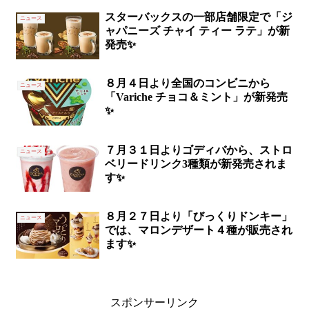
スターバックスの一部店舗限定で「ジ
ニュース
ャパニーズ チャイ ティー ラテ」が新
発売✨
８月４日より全国のコンビニから
ニュース
「Variche チョコ＆ミント」が新発売
✨
７月３１日よりゴディバから、ストロ
ニュース
ベリードリンク3種類が新発売されま
す✨
８月２７日より「びっくりドンキー」
ニュース
では、マロンデザート４種が販売され
ます✨
スポンサーリンク