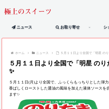
極上のスイーツ
ニュース
お取り寄せ
シ
ホーム
ニュース
５月１１日より全国で「明星 のり
５月１１日より全国で「明星 のり
✨
５月１１日(月)より全国で、ふっくらもっちりとした弾
香ばしくローストした醤油の風味を加えた液体ソースを合
ます✨