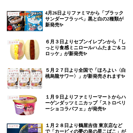
4月26日よりファミマから「ブラック
ニュース
サンダーフラッペ」黒と白の2種類が
新発売✨
６月３日よりセブンイレブンから「し
ニュース
っとり食感ミニロールハムたまご＆コ
ロッケ」が新発売✨
５月２７日より全国で「ほろよい〈白
ニュース
桃烏龍サワー〉」が新発売されます✨
１月９日よりファミリーマートからハ
ニュース
ーゲンダッツミニカップ「ストロベリ
ーショコラパフェ」が発売✨
１月２８日より鶴屋吉信 東京店など
ニュース
で「カービィの夢の泉の星こばこ」が