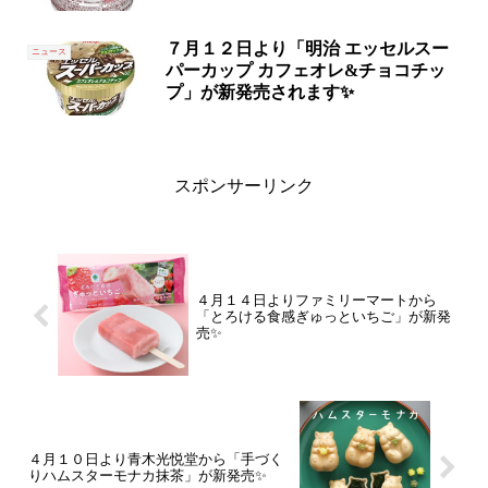
７月１２日より「明治 エッセルスー
ニュース
パーカップ カフェオレ&チョコチッ
プ」が新発売されます✨
スポンサーリンク
４月１４日よりファミリーマートから
「とろける食感ぎゅっといちご」が新発
売✨
４月１０日より青木光悦堂から「手づく
りハムスターモナカ抹茶」が新発売✨