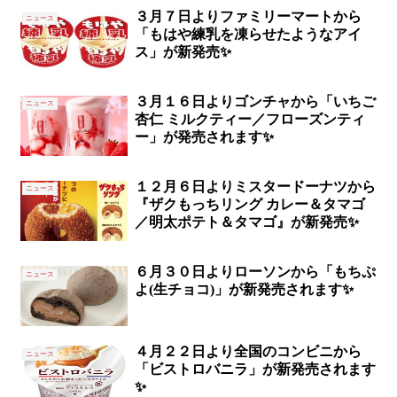
３月７日よりファミリーマートから
ニュース
「もはや練乳を凍らせたようなアイ
ス」が新発売✨
３月１６日よりゴンチャから「いちご
ニュース
杏仁 ミルクティー／フローズンティ
ー」が発売されます✨
１２月６日よりミスタードーナツから
ニュース
『ザクもっちリング カレー＆タマゴ
／明太ポテト＆タマゴ』が新発売✨
６月３０日よりローソンから「もちぷ
ニュース
よ(生チョコ)」が新発売されます✨
４月２２日より全国のコンビニから
ニュース
「ビストロバニラ」が新発売されます
✨