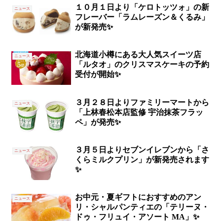
１０月１日より「ケロトッツォ」の新
ニュース
フレーバー「ラムレーズン＆くるみ」
が新発売✨
北海道小樽にある大人気スイーツ店
ニュース
「ルタオ」のクリスマスケーキの予約
受付が開始✨
３月２８日よりファミリーマートから
ニュース
「上林春松本店監修 宇治抹茶フラッ
ペ」が発売✨
３月５日よりセブンイレブンから「さ
ニュース
くらミルクプリン」が新発売されます
✨
お中元・夏ギフトにおすすめのアン
ニュース
リ・シャルパンティエの「テリーヌ・
ドゥ・フリュイ・アソート MA」✨