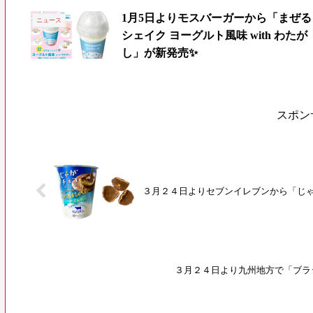
1月5日よりモスバーガーから「まぜる
ニュース
シェイク ヨーグルト風味 with わたが
し」が新発売✨
スポン
３月２４日よりセブンイレブンから「じ
３月２４日より九州地方で「ブラ