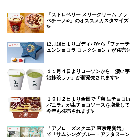
「ストロベリー メリークリーム フラ
ニュース
ペチーノ®」のオススメカスタマイズ
✨
12月26日よりゴディバから「フォーチ
ニュース
ュンショコラ コレクション」が発売✨
１１月４日よりローソンから「濃い宇
ニュース
治抹茶ラテ」が新発売されます✨
１０月２日より全国で『爽 生チョコin
ニュース
バニラ』が生チョコソースを増量して
今年も発売されます✨
「アプローズスクエア 東京迎賓館」
ニュース
で「サムシングブルー・アフタヌーン